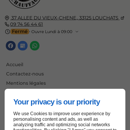
37 ALLEE DU VIEUX-CHENE,,
33125
LOUCHATS
09 74 56 44 61
Fermé
⋅ Ouvre Lundi à 09:00
Accueil
Contactez-nous
Mentions légales
Plan du site
Your privacy is our priority
We use Cookies to improve user experience by
Haut de page
personalising content and ads, as well as
analyzing traffic and optimizing social networks