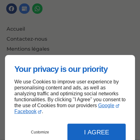
Accueil
Contactez-nous
Mentions légales
Plan du site
Your privacy is our priority
We use Cookies to improve user experience by
Haut de page
personalising content and ads, as well as
analyzing traffic and optimizing social networks
functionalities. By clicking "I Agree" you consent to
the use of Cookies from our providers
Google
Facebook
.
I AGREE
Customize